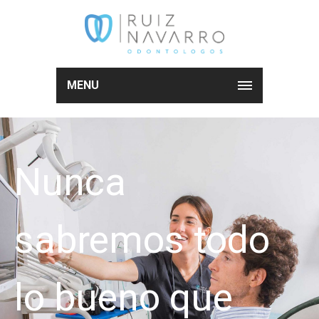
MENU
Nunca
sabremos todo
lo bueno que